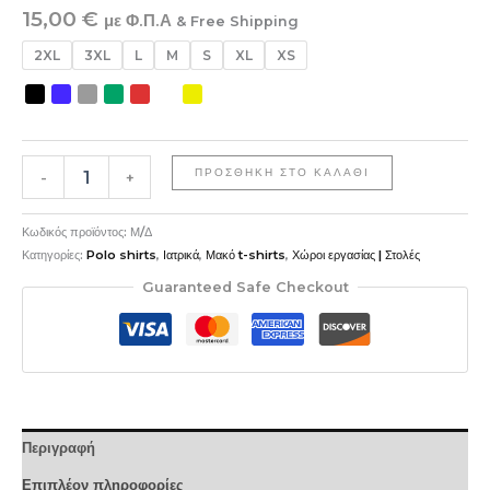
15,00
€
με Φ.Π.Α
& Free Shipping
2XL
3XL
L
M
S
XL
XS
ΠΡΟΣΘΉΚΗ ΣΤΟ ΚΑΛΆΘΙ
-
+
Κωδικός προϊόντος:
Μ/Δ
Κατηγορίες:
Polo shirts
,
Ιατρικά
,
Μακό t-shirts
,
Χώροι εργασίας | Στολές
Guaranteed Safe Checkout
Περιγραφή
Επιπλέον πληροφορίες