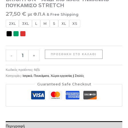
ΠΟΥΚΑΜΙΣΟ STRETCH
27,50
€
με Φ.Π.Α
& Free Shipping
2XL
3XL
L
M
S
XL
XS
ΠΡΟΣΘΉΚΗ ΣΤΟ ΚΑΛΆΘΙ
-
+
Κωδικός προϊόντος:
Μ/Δ
Κατηγορίες:
Ιατρικά
,
Πουκάμισα
,
Χώροι εργασίας | Στολές
Guaranteed Safe Checkout
Περιγραφή