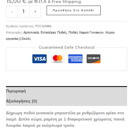
15,00
€
με Φ.Π.Α
& Free Shipping
Προσθήκη Στο Καλάθι
-
+
Κωδικός προϊόντος:
1ΠΟΔΙ084
Κατηγορίες:
Αρτοποιεία
,
Εστιατόρια
,
Ποδιές
,
Ποδιές Λαιμού Γυναικών
,
Χώροι
εργασίας | Στολές
Guaranteed Safe Checkout
Περιγραφή
Αξιολογήσεις (0)
Δίχρωμη ποδιά γυναικεία μπροστέλα με ρυθμιζόμενο κρίκο στο
λαιμό. Διπλό σώμα, ραμένη με 2 διαφορετικού χρώματος πανιά.
Λουράκι λαιμού με κούμπωμα τρούκ.