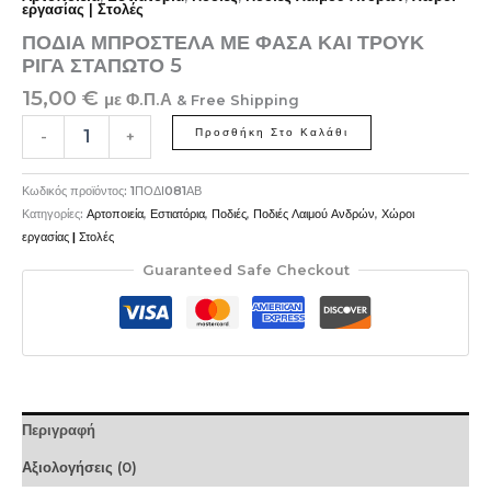
εργασίας | Στολές
ΠΟΔΙΑ ΜΠΡΟΣΤΕΛΑ ΜΕ ΦΑΣΑ ΚΑΙ ΤΡΟΥΚ
ΡΙΓΑ ΣΤΑΠΩΤΟ 5
15,00
€
με Φ.Π.Α
& Free Shipping
Προσθήκη Στο Καλάθι
-
+
Κωδικός προϊόντος:
1ΠΟΔΙ081ΑΒ
Κατηγορίες:
Αρτοποιεία
,
Εστιατόρια
,
Ποδιές
,
Ποδιές Λαιμού Ανδρών
,
Χώροι
εργασίας | Στολές
Guaranteed Safe Checkout
Περιγραφή
Αξιολογήσεις (0)