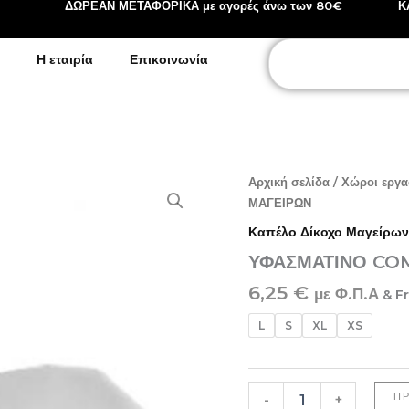
ΔΩΡΕΑΝ ΜΕΤΑΦΟΡΙΚΑ με αγορές άνω των 80€
Κ
Search
Η εταιρία
Επικοινωνία
ΥΦΑΣΜΑΤΙΝΟ
Αρχική σελίδα
/
Χώροι εργα
COMFORT
ΜΑΓΕΙΡΩΝ
ΚΑΠΕΛΟ
Καπέλο Δίκοχο Μαγείρων
ΔΙΚΟΧΟ
ΜΑΓΕΙΡΩΝ
ΥΦΑΣΜΑΤΙΝΟ CO
ποσότητα
6,25
€
με Φ.Π.Α
& F
L
S
XL
XS
Π
-
+