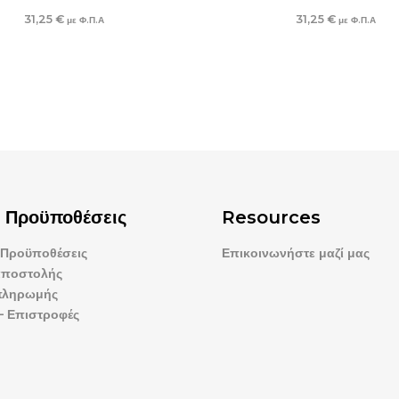
31,25
€
31,25
€
με Φ.Π.Α
με Φ.Π.Α
– Προϋποθέσεις
Resources
 Προϋποθέσεις
Επικοινωνήστε μαζί μας
αποστολής
πληρωμής
– Επιστροφές