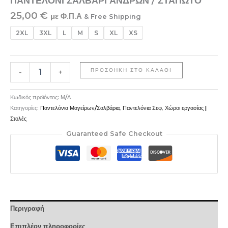
ΠΑΝΤΕΛΟΝΙ ΣΑΛΒΑΡΙ ΑΝΔΡΩΝ / ΣΤΑΠΩΤΟ
25,00
€
με Φ.Π.Α
& Free Shipping
2XL
3XL
L
M
S
XL
XS
ΠΡΟΣΘΉΚΗ ΣΤΟ ΚΑΛΆΘΙ
-
+
Κωδικός προϊόντος:
Μ/Δ
Κατηγορίες:
Παντελόνια Μαγείρων/Σαλβάρια
,
Παντελόνια Σεφ
,
Χώροι εργασίας |
Στολές
Guaranteed Safe Checkout
Περιγραφή
Επιπλέον πληροφορίες