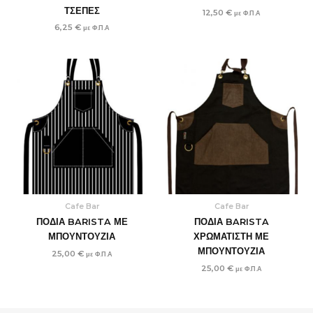
ΤΣΕΠΕΣ
12,50
€
με Φ.Π.Α
6,25
€
με Φ.Π.Α
Cafe Bar
Cafe Bar
ΠΟΔΙΑ BARISTA ΜΕ
ΠΟΔΙΑ BARISTA
ΜΠΟΥΝΤΟΥΖΙΑ
ΧΡΩΜΑΤΙΣΤΗ ΜΕ
ΜΠΟΥΝΤΟΥΖΙΑ
25,00
€
με Φ.Π.Α
25,00
€
με Φ.Π.Α