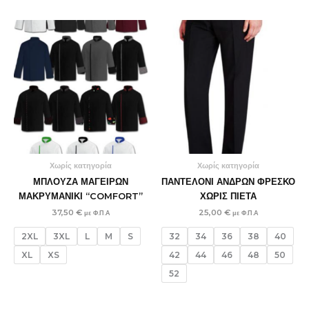
Χωρίς κατηγορία
Χωρίς κατηγορία
ΜΠΛΟΥΖΑ ΜΑΓΕΙΡΩΝ
ΠΑΝΤΕΛΟΝΙ ΑΝΔΡΩΝ ΦΡΕΣΚΟ
ΜΑΚΡΥΜΑΝΙΚΙ “COMFORT”
ΧΩΡΙΣ ΠΙΕΤΑ
37,50
€
25,00
€
με Φ.Π.Α
με Φ.Π.Α
2XL
3XL
L
M
S
32
34
36
38
40
XL
XS
42
44
46
48
50
52